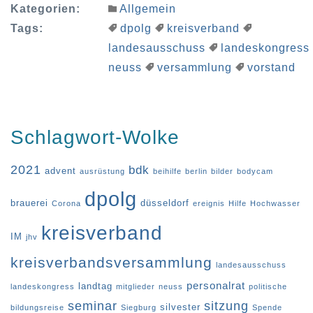
Kategorien:
Allgemein
Tags:
dpolg
kreisverband
landesausschuss
landeskongress
neuss
versammlung
vorstand
Schlagwort-Wolke
2021
bdk
advent
ausrüstung
beihilfe
berlin
bilder
bodycam
dpolg
brauerei
düsseldorf
Corona
ereignis
Hilfe
Hochwasser
kreisverband
IM
jhv
kreisverbandsversammlung
landesausschuss
personalrat
landtag
landeskongress
mitglieder
neuss
politische
seminar
sitzung
silvester
bildungsreise
Siegburg
Spende