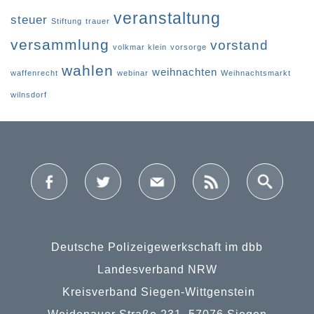
veranstaltung
steuer
Stiftung
trauer
versammlung
vorstand
volkmar klein
vorsorge
wahlen
weihnachten
waffenrecht
webinar
Weihnachtsmarkt
wilnsdorf
Deutsche Polizeigewerkschaft im dbb
Landesverband NRW
Kreisverband Siegen-Wittgenstein