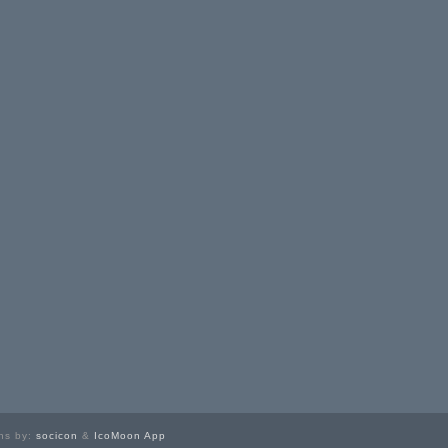
ns by:
socicon
&
IcoMoon App