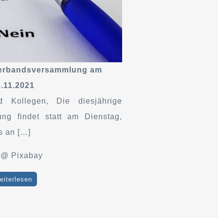
verbandsversammlung am
.11.2021
d Kollegen, Die diesjährige
ng findet statt am Dienstag,
s an […]
s @ Pixabay
eiterlesen