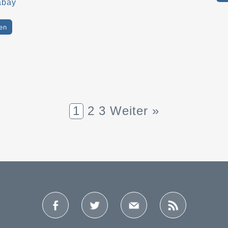
abay
en
1
2
3
Weiter »