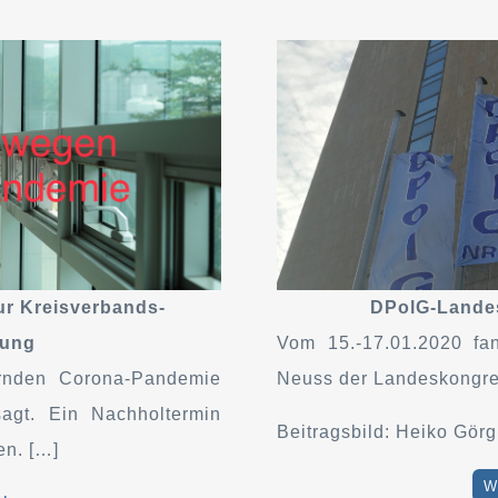
ur Kreisverbands­
DPolG-Lande
lung
Vom 15.-17.01.2020 fa
ernden Corona-Pandemie
Neuss der Landeskongre
sagt. Ein Nachholtermin
Beitragsbild: Heiko Görg
en. […]
W