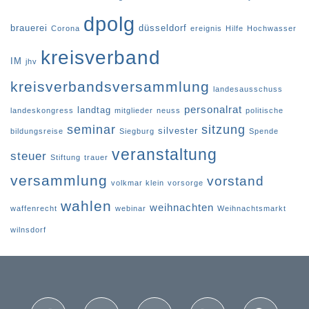
dpolg
brauerei
düsseldorf
Corona
ereignis
Hilfe
Hochwasser
kreisverband
IM
jhv
kreisverbandsversammlung
landesausschuss
personalrat
landtag
landeskongress
mitglieder
neuss
politische
seminar
sitzung
silvester
bildungsreise
Siegburg
Spende
veranstaltung
steuer
Stiftung
trauer
versammlung
vorstand
volkmar klein
vorsorge
wahlen
weihnachten
waffenrecht
webinar
Weihnachtsmarkt
wilnsdorf