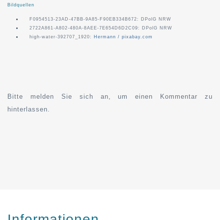
Bildquellen
F0954513-23AD-47BB-9A85-F90EB334B672: DPolG NRW
2722A861-A802-480A-8AEE-7E654D6D2C09: DPolG NRW
high-water-392707_1920:
Hermann / pixabay.com
Bitte melden Sie sich an, um einen Kommentar zu
hinterlassen.
Informationen