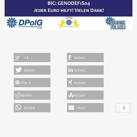
+1
teilen
tweet
teilen
Pin it
teilen
teilen
teilen
teilen
mail