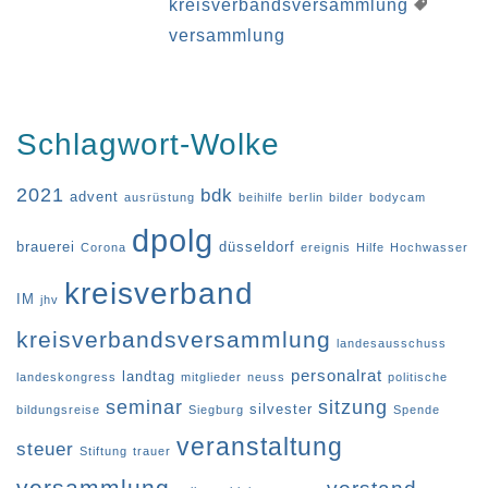
kreisverbandsversammlung
versammlung
Schlagwort-Wolke
2021
bdk
advent
ausrüstung
beihilfe
berlin
bilder
bodycam
dpolg
brauerei
düsseldorf
Corona
ereignis
Hilfe
Hochwasser
kreisverband
IM
jhv
kreisverbandsversammlung
landesausschuss
personalrat
landtag
landeskongress
mitglieder
neuss
politische
seminar
sitzung
silvester
bildungsreise
Siegburg
Spende
veranstaltung
steuer
Stiftung
trauer
versammlung